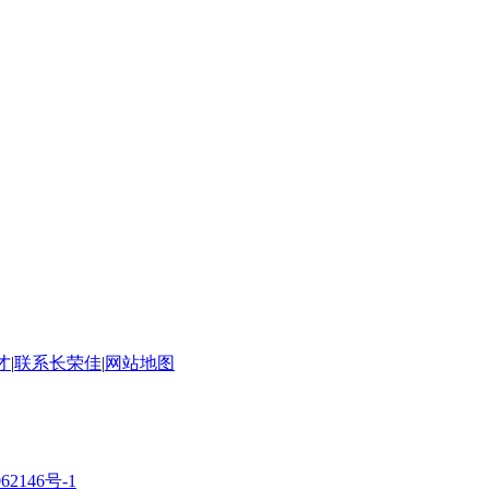
才
|
联系长荣佳
|
网站地图
62146号-1