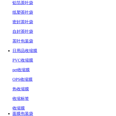
铝箔茶叶袋
纸塑茶叶袋
密封茶叶袋
自封茶叶袋
茶叶包装袋
日用品收缩膜
PVC收缩膜
pet收缩膜
OPS收缩膜
热收缩膜
收缩标签
收缩膜
面膜包装袋