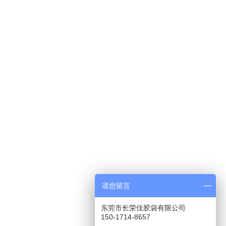
请您留言
东莞市长荣佳胶袋有限公司
150-1714-8657