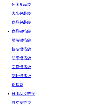
休闲食品袋
大米包装袋
食品包装袋
食品铝箔袋
服装铝箔袋
拉链铝箔袋
阴阳铝箔袋
面膜铝箔袋
茶叶铝箔袋
铝箔袋
日用品拉链袋
自立拉链袋