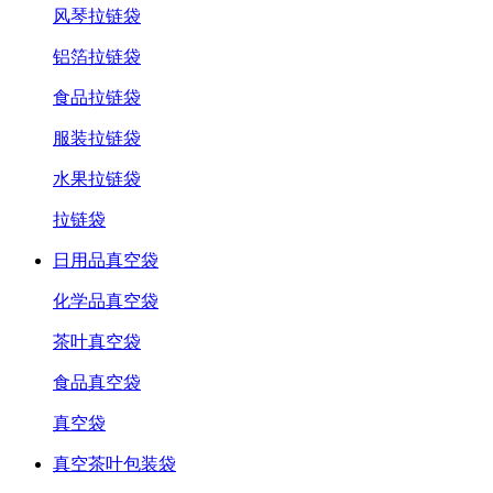
风琴拉链袋
铝箔拉链袋
食品拉链袋
服装拉链袋
水果拉链袋
拉链袋
日用品真空袋
化学品真空袋
茶叶真空袋
食品真空袋
真空袋
真空茶叶包装袋