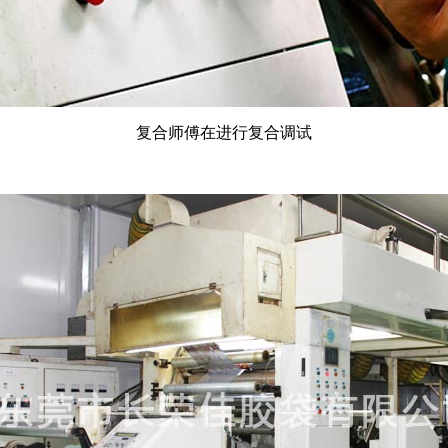
复合师傅在进行复合调试