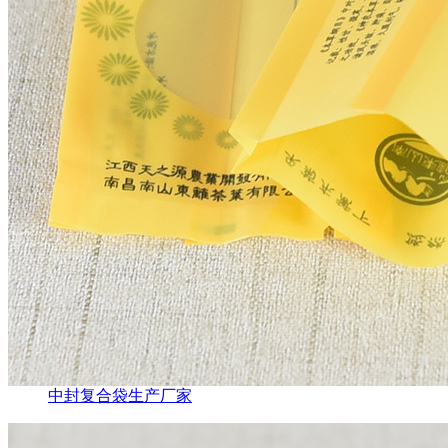
中封复合袋生产厂家