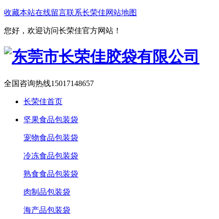
收藏本站
在线留言
联系长荣佳
网站地图
您好，欢迎访问长荣佳官方网站！
全国咨询热线
15017148657
长荣佳首页
坚果食品包装袋
宠物食品包装袋
冷冻食品包装袋
熟食食品包装袋
肉制品包装袋
海产品包装袋