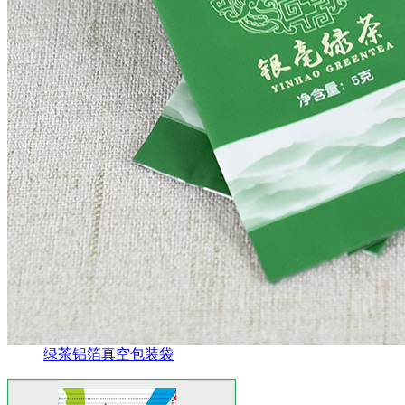
绿茶铝箔真空包装袋