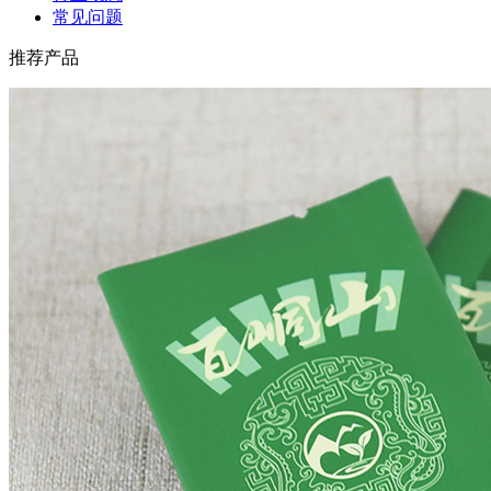
常见问题
推荐产品