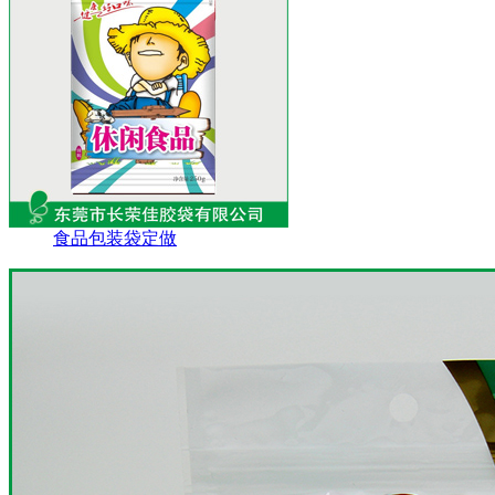
食品包装袋定做