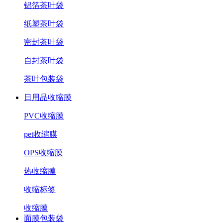
铝箔茶叶袋
纸塑茶叶袋
密封茶叶袋
自封茶叶袋
茶叶包装袋
日用品收缩膜
PVC收缩膜
pet收缩膜
OPS收缩膜
热收缩膜
收缩标签
收缩膜
面膜包装袋