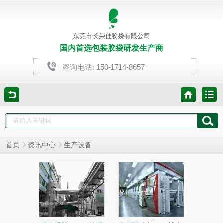
东莞市长荣佳胶袋有限公司
国内首选包装胶袋研发生产商
150-1714-8657
咨询电话:
生产设备
首页
资讯中心