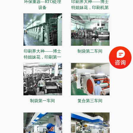
环保重器—RTO处理
印刷界大神——博士
设备
特姐妹花，印刷机第
二车间
印刷界大神——博士
制袋第二车间
特姐妹花，印刷第一
车间
制袋第一车间
复合第三车间