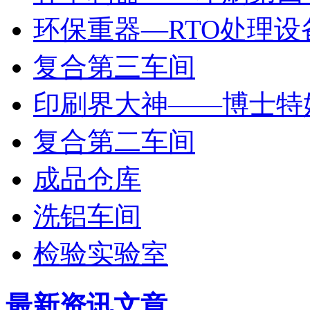
环保重器—RTO处理设
复合第三车间
印刷界大神——博士特
复合第二车间
成品仓库
洗铝车间
检验实验室
最新资讯文章