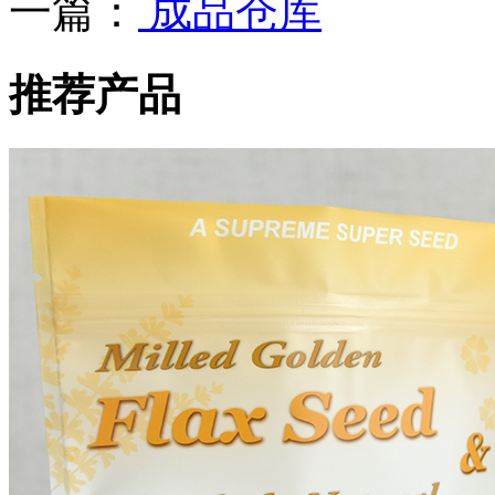
一篇：
成品仓库
推荐产品