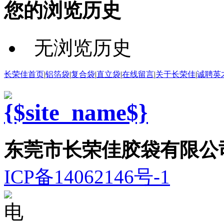
您的浏览历史
无浏览历史
长荣佳首页
|
铝箔袋
|
复合袋
|
直立袋
|
在线留言
|
关于长荣佳
|
诚聘英
东莞市长荣佳胶袋有限公
ICP备14062146号-1