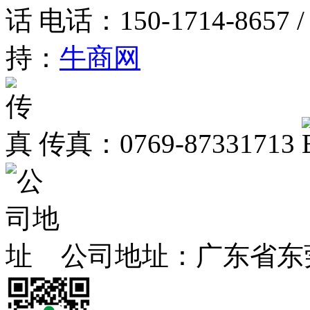
电话：150-1714-8657 / 
持：
牛商网
传真：0769-87331713
公司地址：广东省东