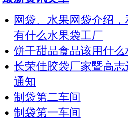
网袋、水果网袋介绍，
有什么水果袋工厂
饼干甜品食品该用什么
长荣佳胶袋厂家暨高志
通知
制袋第二车间
制袋第一车间