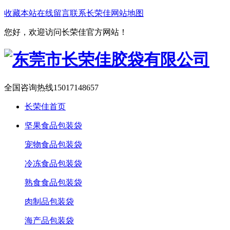
收藏本站
在线留言
联系长荣佳
网站地图
您好，欢迎访问长荣佳官方网站！
全国咨询热线
15017148657
长荣佳首页
坚果食品包装袋
宠物食品包装袋
冷冻食品包装袋
熟食食品包装袋
肉制品包装袋
海产品包装袋