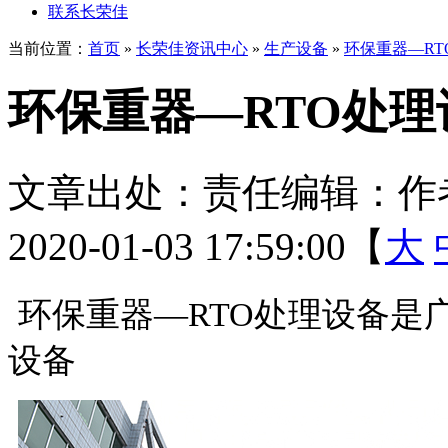
联系长荣佳
当前位置：
首页
»
长荣佳资讯中心
»
生产设备
»
环保重器—RT
环保重器—RTO处理
文章出处：
责任编辑：
作
2020-01-03 17:59:00【
大
环保重器—RTO处理设备是
设备