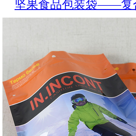
坚果食品包装袋——复