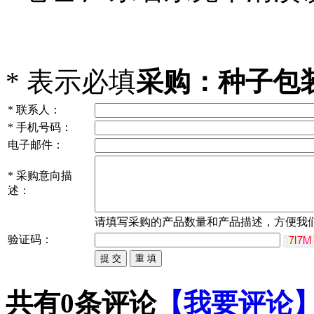
*
表示必填
采购：种子包
*
联系人：
*
手机号码：
电子邮件：
*
采购意向描
述：
请填写
采购
的产品数量和产品描述，方便我
验证码：
共有
0
条评论
【我要评论