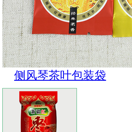
侧风琴茶叶包装袋