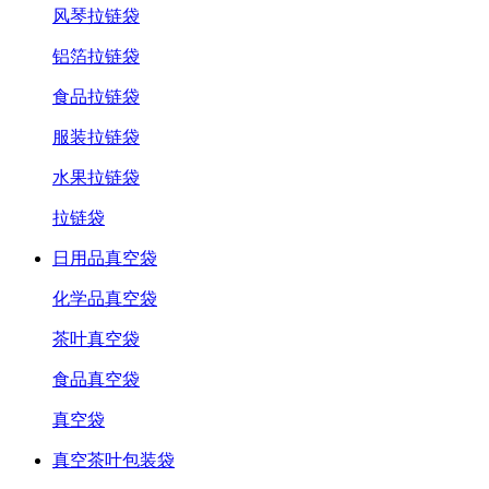
风琴拉链袋
铝箔拉链袋
食品拉链袋
服装拉链袋
水果拉链袋
拉链袋
日用品真空袋
化学品真空袋
茶叶真空袋
食品真空袋
真空袋
真空茶叶包装袋