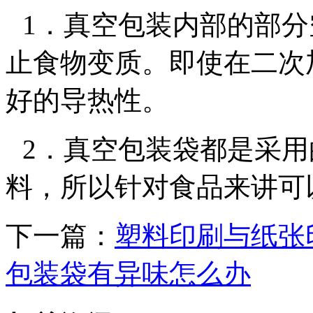
1
．真空包装内部的部分
止食物变质。即使在二次
好的导热性。
2
．真空包装袋都是采用
料，所以针对食品来讲可
下一篇：
塑料印刷与纸张
包装袋有异味怎么办