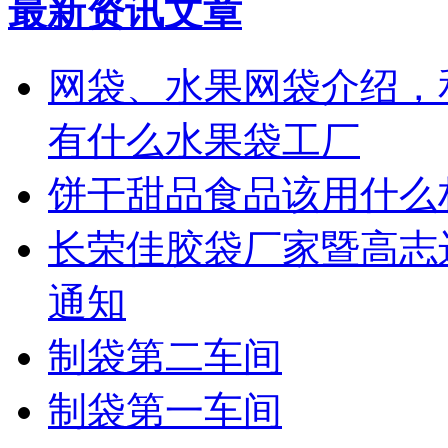
最新资讯文章
网袋、水果网袋介绍，
有什么水果袋工厂
饼干甜品食品该用什么
长荣佳胶袋厂家暨高志
通知
制袋第二车间
制袋第一车间