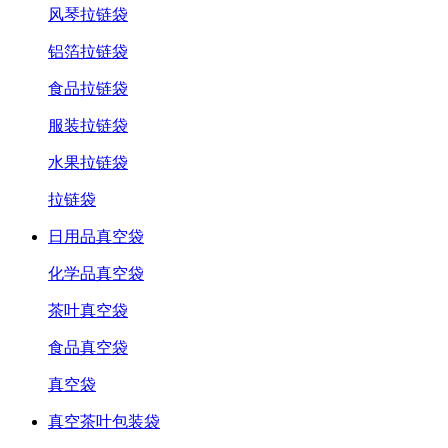
风琴拉链袋
铝箔拉链袋
食品拉链袋
服装拉链袋
水果拉链袋
拉链袋
日用品真空袋
化学品真空袋
茶叶真空袋
食品真空袋
真空袋
真空茶叶包装袋