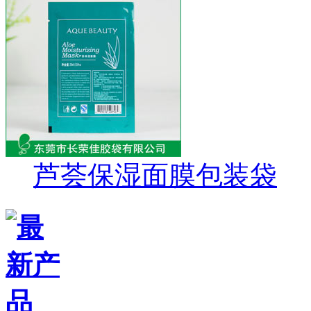
芦荟保湿面膜包装袋