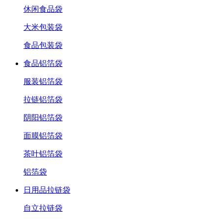
休闲食品袋
大米包装袋
食品包装袋
食品铝箔袋
服装铝箔袋
拉链铝箔袋
阴阳铝箔袋
面膜铝箔袋
茶叶铝箔袋
铝箔袋
日用品拉链袋
自立拉链袋