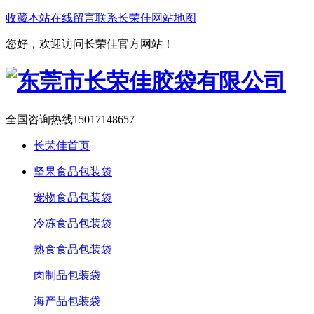
收藏本站
在线留言
联系长荣佳
网站地图
您好，欢迎访问长荣佳官方网站！
全国咨询热线
15017148657
长荣佳首页
坚果食品包装袋
宠物食品包装袋
冷冻食品包装袋
熟食食品包装袋
肉制品包装袋
海产品包装袋