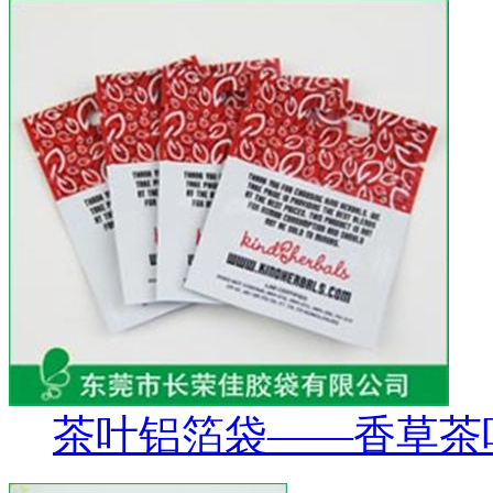
茶叶铝箔袋——香草茶