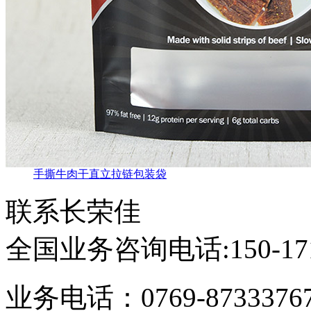
手撕牛肉干直立拉链包装袋
联系长荣佳
全国业务咨询电话:
150-17
业务电话：0769-87333767