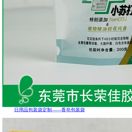
日用品包装袋定制——香皂包装袋