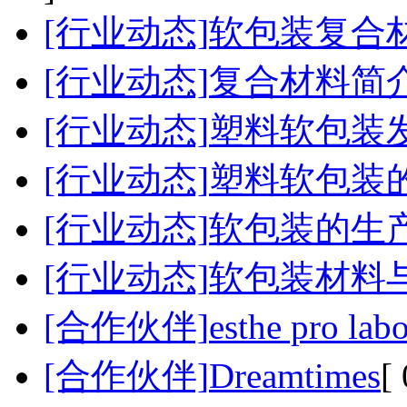
[行业动态]
软包装复合
[行业动态]
复合材料简
[行业动态]
塑料软包装
[行业动态]
塑料软包装
[行业动态]
软包装的生
[行业动态]
软包装材料
[合作伙伴]
esthe pro lab
[合作伙伴]
Dreamtimes
[