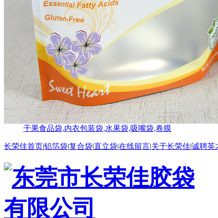
干果食品袋,内衣包装袋,水果袋,吸嘴袋,卷膜
长荣佳首页
|
铝箔袋
|
复合袋
|
直立袋
|
在线留言
|
关于长荣佳
|
诚聘英